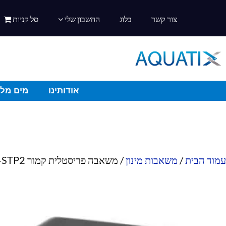
צור קשר
בלוג
החשבון שלי
סל קניות
אודותינו
מים מלו
עמוד הבית
/
משאבות מינון
/ משאבה פריסטלית קמור FX-STP2