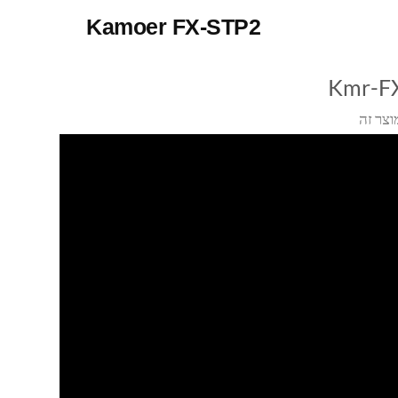
Kamoer FX-STP2
Kmr-F
וצר זה