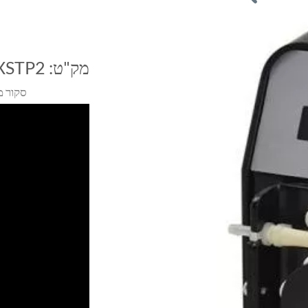
מק"ט:
XSTP2
סקור מ