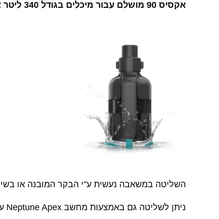
אקסיס 90 מושלם עבור מיכלים בגודל 340 ליטר או פחות.
השליטה במשאבה נעשית ע"י הבקר המובנה או בשימוש באחת מהאפליקציות myAI® או 
ניתן לשליטה גם באמצעות מחשב Neptune Apex עם מודול Apex ו-MXM.