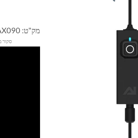
מק"ט:
AX090
סקור מ