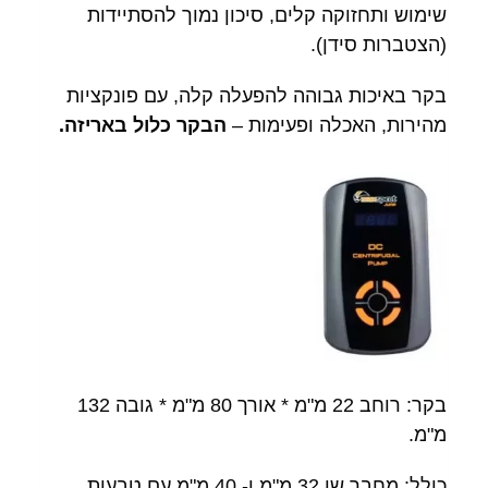
שימוש ותחזוקה קלים, סיכון נמוך להסתיידות
(הצטברות סידן).
בקר באיכות גבוהה להפעלה קלה, עם פונקציות
מהירות, האכלה ופעימות –
הבקר כלול באריזה.
בקר: רוחב 22 מ"מ * אורך 80 מ"מ * גובה 132
מ"מ.
כולל: מחבר שן 32 מ"מ ו- 40 מ"מ עם טבעות