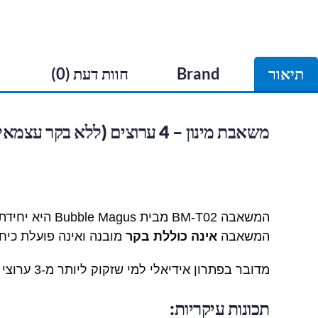
תיאור
Brand
חוות דעת (0)
משאבת מינון – 4 ערוצים (ללא בקר עצמאי)
המשאבה BM-T02 מבית Bubble Magus היא יחידת
המשאבה
אינה כוללת בקר
מובנה ואינה פועלת כיח
מדובר בפתרון אידיאלי למי שזקוק ליותר מ-3 ערוצי מינון באקווריום ומעוניין במערכת מודולרית הניתנת להרחבה לפי הצורך.
תכונות עיקריות: