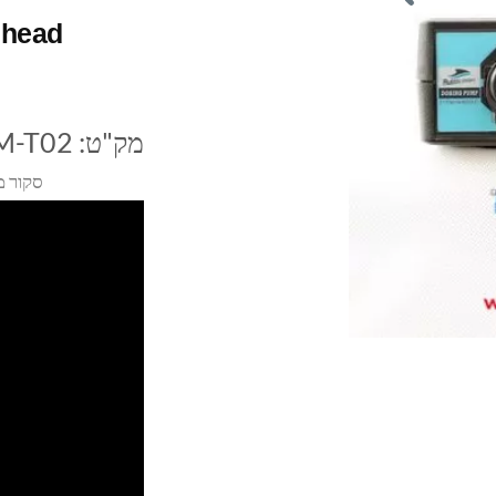
 head
מק"ט:
M-T02
סקור מ