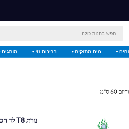
חים
מים מתוקים
בריכות נוי
מותגים
נורת T8 לד חכמה לאקווריום 60 ס"מ