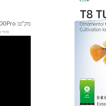
מק"ט:
00Pro
סקור מ