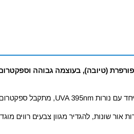
 לד בספקטרום RGB+UV בשפורפרת (טיובה), בעוצמה גבוה
מתקבל ספקטרום 
תאים אישית עוצמות של 7 מקורות אור שונות, להגדיר מגוון צבע