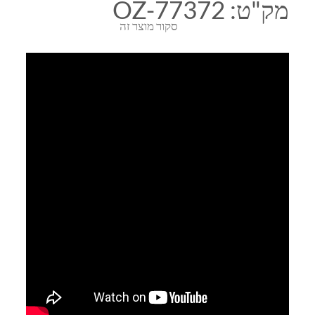
מק"ט:
OZ-77372
סקור מוצר זה