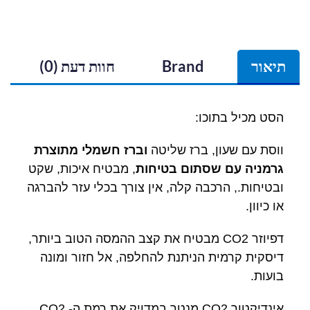
תיאור
Brand
חוות דעת (0)
הסט מכיל בתוכו:
ווסת עם שעון, ברז שליטה
וברז חשמלי מתוצרת
גרמניה עם שסתום בטיחות
, מבטיח איכות, שקט
ובטיחות., הרכבה קלה, אין צורך בכלי עזר להברגה
או כיוון.
דפיוזר CO2 מבטיח את קצב ההמסה הטוב ביותר,
דיסקית קרמית הניתנת להחלפה, אל חזור ומונה
בועות.
אינדיקטור CO2 מנטר במדויק את רמת ה- CO2,