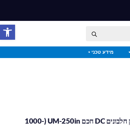
פתח סרגל 
מידע טכני
סי טורץ – פורק חלבונים DC חכם UM-250in (1000-