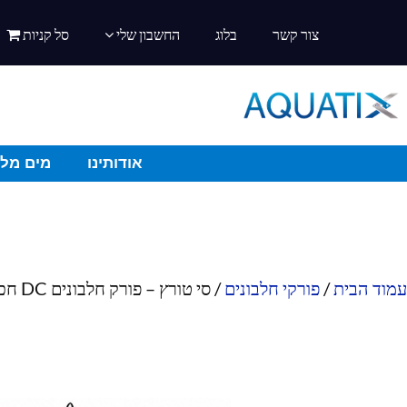
צור קשר
בלוג
החשבון שלי
סל קניות
אודותינו
מים מלו
עמוד הבית
/
פורקי חלבונים
/ סי טורץ – פורק חלבונים DC חכם UM-250in (1000-1800 ליטר)