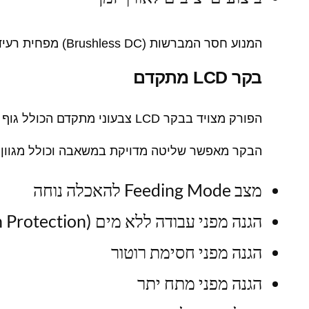
המנוע חסר המברשות (Brushless DC) מפחית רעידות, מאריך את חיי המשאבה ומבטיח פעולה חלקה ושקטה.
בקר LCD מתקדם
הפורק מצויד בבקר LCD צבעוני מתקדם הכולל גוף קירור מאלומיניום מלא, המסייע לפיזור חום יעיל ומבטיח אמינות גבוהה גם בעבודה ממושכת.
הבקר מאפשר שליטה מדויקת במשאבה וכולל מגוון 
מצב Feeding Mode להאכלה נוחה
הגנה מפני עבודה ללא מים (Dry Run Protection)
הגנה מפני חסימת רוטור
הגנה מפני מתח יתר