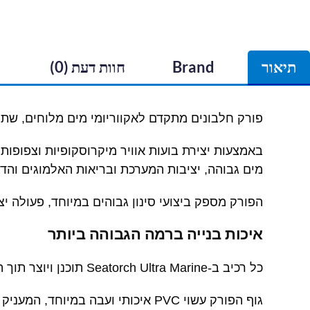
תיאור
Brand
חוות דעת (0)
פורק חלבונים מתקדם לאקווריומי מים מלוחים, שתוכ
באמצעות יצירת בועות אוויר מיקרוסקופיות וצפופו
מים גבוהה, יציבות המערכת ובריאות האלמוגים והדג
הפורק מספק ביצועי סינון גבוהים במיוחד, פעולה י
איכות בנייה ברמה הגבוהה ביותר
כל רכיב ב-Seatorch Ultra Marine תוכנן ויוצר תוך הקפדה על איכות, עמידות ואמינות לטווח ארוך.
גוף הפורק עשוי PVC איכותי ועבה במיוחד, המעניק קשיחות מבנית גבוהה ומפחית רעידות בזמן העבודה.