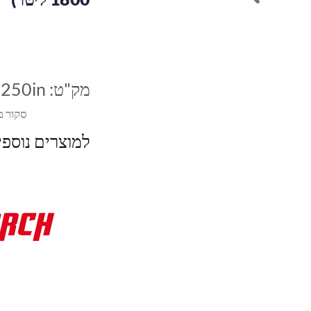
מק"ט:
250in
סקור מ
למוצרים נוספ