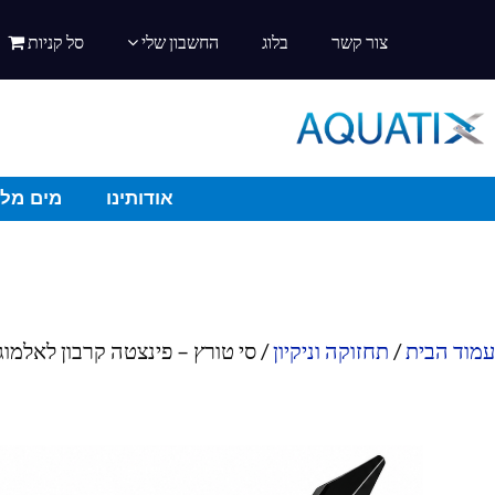
צור קשר
בלוג
החשבון שלי
סל קניות
אודותינו
מים מלו
עמוד הבית
/
תחזוקה וניקיון
/ סי טורץ – פינצטה קרבון לאלמוגים 47 ס"מ 00