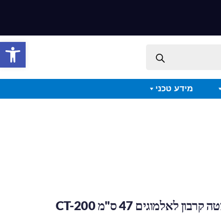
פתח סרגל 
מידע טכני
בון לאלמוגים 47 ס"מ CT-200