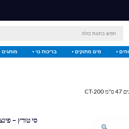
חים
מים מתוקים
בריכות נוי
מותגים
CT-2
סי טורץ – פינצטה קר