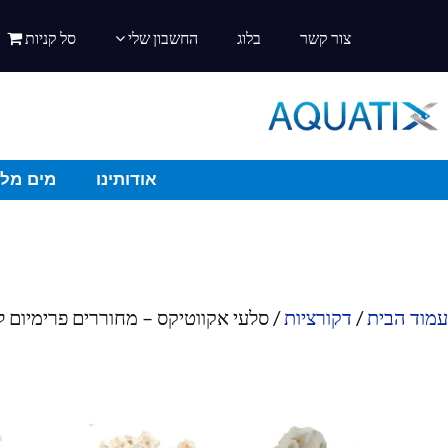
צור קשר
בלוג
החשבון שלי
סל קניות
אודותינו
מים מלו
עמוד הבית
/
דקורציות
/ סלעי אקווטיקס – מחוררים פרימיום 