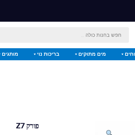
חים
מים מתוקים
בריכות נוי
מותגים
פורק Z7