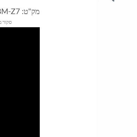
מק"ט:
BM-Z7
סקור מ