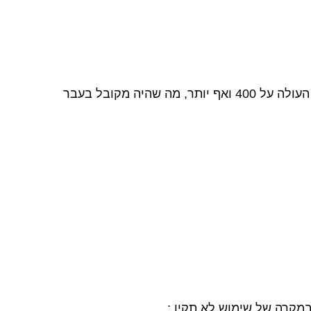
אחד המדדים הבולטים ליעילות הפורק הוא ORP , באמצעות פורקי באבל מגוס ניתן להגיע ל ORP גבוה במיוחד העולה על 400 ואף יותר, מה שהיה מקובל בעבר
במקרה של שימוש לא תקין.;