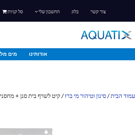
צור קשר
בלוג
החשבון שלי
סל קניות
אודותינו
מים מלו
עמוד הבית
/
סינון וטיהור מי ברז
/ קיט לשרף בית סנן + מחסנ