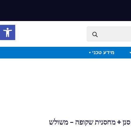
פתח סרגל 
מידע טכני
סנן + מחסנית שקופה – משולש