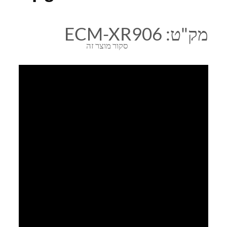
מק"ט:
ECM-XR906
סקור מוצר זה