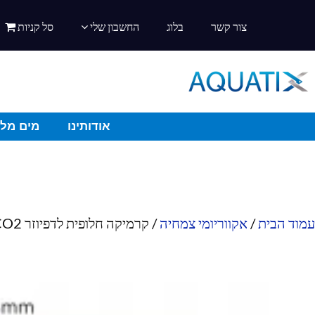
צור קשר
בלוג
החשבון שלי
סל קניות
אודותינו
מים מלו
עמוד הבית
/
אקווריומי צמחיה
/ קרמיקה חלופית לדפיוזר CO2 קטן