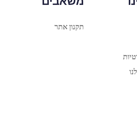
ו
משאבים
תקנון אתר
טיות
נו