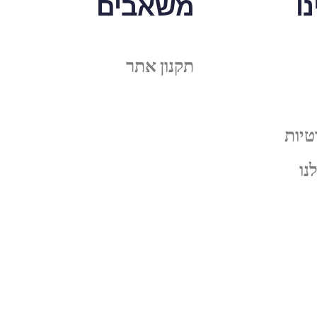
ו
משאבים
תקנון אתר
טיות
נו