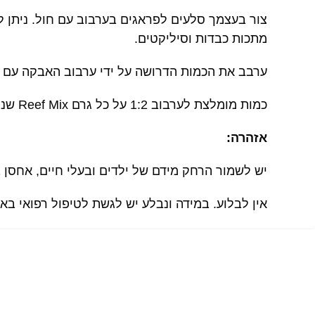
צור בעצמך סלעים לפראגים בערבוב עם חול. ניתן ל
מתכות כבדות וסיליקטים.
ערבב את הכמות הדרושה על ידי ערבוב האבקה עם מי
כמות מומלצת לערבוב 1:2 על כל גרם Reef Mix שני גרם חול אלמוגים. מי אוסמוזה קרים ישהו את הקשחת התערובת.
אזהרה:
יש לשמור הרחק מידם של ילדים ובעלי חיים, אחסן 
אין לבלוע. במידה ונבלע יש לגשת לטיפול רפואי באופ