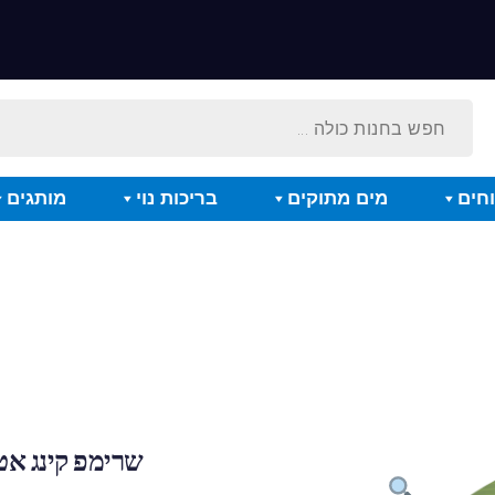
חים
מים מתוקים
בריכות נוי
מותגים
שרימפ קינג אט