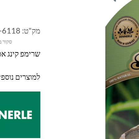
מק"ט:
-6118
סקור מ
שרימפ קינג אט
למוצרים נוספ