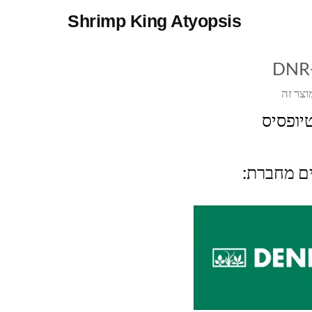
Shrimp King Atyopsis
DNR
וצר זה
יופסיס
ים מחברת: