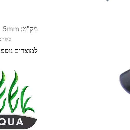
מק"ט:
r-5mm
סקור מ
למוצרים נוספ