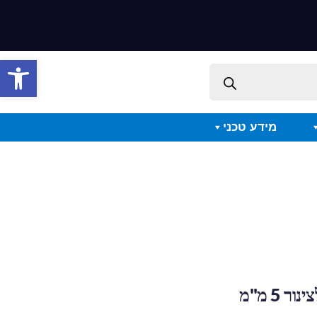
פתח סרגל 
מידע טכני
ר 5 מ"מ