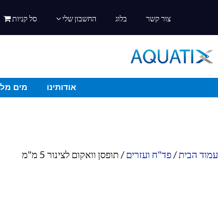
צור קשר
בלוג
החשבון שלי
סל קניות
אודותינו
מים מלו
עמוד הבית
/
פד"ח ועזרים
/ תופסן וואקום לצינור 5 מ"מ